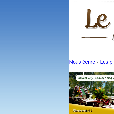
Nous écrire
-
Les p'