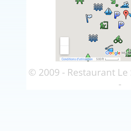
© 2009 - Restaurant Le 
Soulignac
-
I