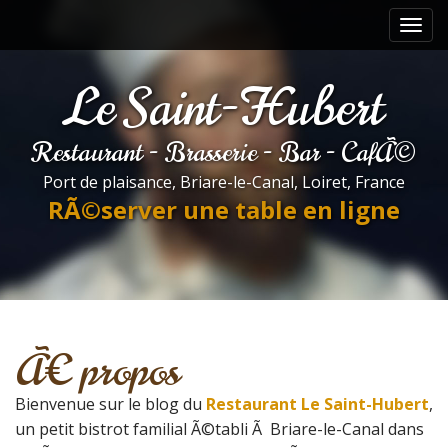
M
S
a
k
i
i
p
n
Le Saint-Hubert
t
m
o
e
c
Restaurant - Brasserie - Bar - CafÃ©
n
o
u
Port de plaisance, Briare-le-Canal, Loiret, France
n
RÃ©server une table en ligne
t
e
n
t
Ã€ propos
Bienvenue sur le blog du
Restaurant Le Saint-Hubert
,
un petit bistrot familial Ã©tabli Ã Briare-le-Canal dans