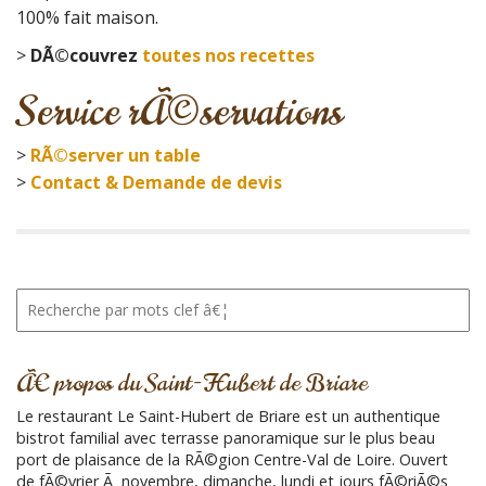
100% fait maison.
>
DÃ©couvrez
toutes nos recettes
Service rÃ©servations
>
RÃ©server un table
>
Contact & Demande de devis
R
e
c
h
Ã€ propos du Saint-Hubert de Briare
e
r
Le restaurant Le Saint-Hubert de Briare est un authentique
c
bistrot familial avec terrasse panoramique sur le plus beau
h
port de plaisance de la RÃ©gion Centre-Val de Loire. Ouvert
e
de fÃ©vrier Ã novembre, dimanche, lundi et jours fÃ©riÃ©s