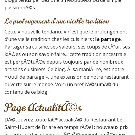
blogs tenus par des Chefs rÃ©putÃ©s ou de simple
passionnÃ©s…
Le prolongement d’une vieille tradition
Cette « nouvelle tendance » n’est que le prolongement
d’une vielle tradition chez les cuisiniers :
le partage
.
Partager sa cuisine, ses valeurs, ses coups de cÅ“ur, ses
idÃ©es ou son savoir-faire… cette tradition ancestrale
est perpÃ©tuÃ©e depuis toujours par de nombreux
artisans cuisiniers. Ce blog, Ã sa maniÃ¨re, est notre
« outil de partage », une extension de notre restaurant
ouverte sur le monde. Voici un bref rÃ©sumÃ© du
contenu de ce blog :
Page ActualitÃ©s
DÃ©couvrez toute lâ€™actualitÃ© du Restaurant Le
Saint-Hubert de Briare en temps rÃ©el : nouveaux prix
et tarifs, cartes et menus, Ã©vÃ©nements spÃ©ciaux,