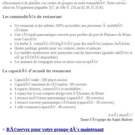
efficacement et de planifier vos sorties de groupes en toute tranquillitÃ©. Notre service
client est Ã©galement joignable 7j/7, de 10h Ã 21h au 02.38.31.35.85.
Les commoditÃ©s du restaurant
Un restaurant et des toilettes 100% accessibles aux personnes Ã mobilitÃ©
rÃ©duite
Une vÃ©randa panoramique couverte pour profiter du port de Plaisance de Briare
toute l’annÃ©e
Un buffet Ã volontÃ© rÃ©frigÃ©rÃ© pour des entrÃ©es toujours fraÃ®ches
Quatre parkings gratuits pour vos voitures, motos et autocars
Les familles nombreuses avec poussettes sont les bienvenues (grandes tablÃ©es et
siÃ¨ge bÃ©bÃ© disponibles)
Les animaux de compagnie tenus en laisse sont acceptÃ©s
La capacitÃ© d’accueil du restaurant
CapacitÃ© totale : 100 places assises
CapacitÃ© maximum de rÃ©ception : 80 couverts
4 espaces distincts, connectÃ©s et modulables :
1 espace bar et son comptoir design serti d’Ã‰maux de Briare
1 terrasse extÃ©rieure panoramique (capacitÃ© : 30 couverts)
1 terrasse couverte panoramique vÃ©randa (capacitÃ© : 30 couverts)
1 salle restaurant (capacitÃ© : 40 couverts)
A trÃ¨s bientÃ´t !
Toute l’Ã©quipe du Saint-Hubert
>
RÃ©servez pour votre groupe dÃ¨s maintenant