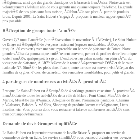
rÃ©gionaux, ainsi que des grands classiques de la brasserie franÃ§aise. Notre carte est
volontairement rÃ©duite afin de vous garantir une cuisine toujours fraÃ®che. La grande
majoritÃ© de nos plats sont faits maison, Ã©laborÃ©s sur place Ã partir de produits
bruts. Depuis 2001, Le Saint-Hubert s’engage Ã proposer le meilleur rapport qualitÃ©-
prix possible.
RÃ©ception de groupe toute l’annÃ©e
Ouvert 7j/7 toute l’annÃ©e (sur rÃ©servation de novembre Ã fÃ©vrier), Le Saint-Hubert
de Briare est Ã©quipÃ© de 3 espaces restaurant (espaces modulables, rÃ©ception
jusqu’Ã 80 couverts) avec une vue imprenable sur le port de plaisance de Briare. Notre
grande vÃ©randa panoramique, entiÃ¨rement couverte, permet de profiter de ce lieu unique
toute l’annÃ©e, quelque soit la saison. L’endroit est au calme absolu : en plein cÅ“ur du
vieux port de plaisance, Ã lâ€™Ã©cart de la route dÃ©partementale D957 et de le route
nationale N7. SituÃ© « les pieds dans l’eau », notre terrasse est souvent visitÃ©e par des
familles de cygnes, d’oies, de canards… des rencontres inoubliables, pour petits et grands.
4 parkings et de nombreuses activitÃ©s Ã proximitÃ©
Pratique, Le Saint-Hubert est Ã©quipÃ© de 4 parkings gratuits et se situe Ã proximitÃ©
immÃ©diate de toutes les activitÃ©s de la ville de Briare : Pont-Canal, MusÃ©e de la
Marine, MusÃ©e des Ã‰maux, Ã‰glise de Briare, Promenades nautiques, Chemins
pÃ©destres, Balades Ã vÃ©los, Shopping de produits locaux et rÃ©gionaux, Lieux
insolites, etc. Vous pourrez donc vous restaurer et faire de nombreuses activitÃ©s sans
transport supplÃ©mentaire.
Demande de devis Groupes simplifiÃ©e
Le Saint-Hubert est le premier restaurant de la ville Briare Ã proposer un service de
demande de devis en ligne. Ce service simplifiÃ© vous permet d’organiser vos voyages