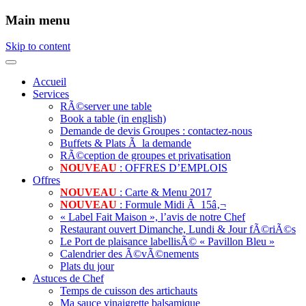
Main menu
Skip to content
Accueil
Services
RÃ©server une table
Book a table (in english)
Demande de devis Groupes : contactez-nous
Buffets & Plats Ã la demande
RÃ©ception de groupes et privatisation
NOUVEAU
: OFFRES D’EMPLOIS
Offres
NOUVEAU
: Carte & Menu 2017
NOUVEAU
: Formule Midi Ã 15â‚¬
« Label Fait Maison », l’avis de notre Chef
Restaurant ouvert Dimanche, Lundi & Jour fÃ©riÃ©s
Le Port de plaisance labellisÃ© « Pavillon Bleu »
Calendrier des Ã©vÃ©nements
Plats du jour
Astuces de Chef
Temps de cuisson des artichauts
Ma sauce vinaigrette balsamique