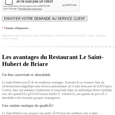
*
Champs obligatoires
Demande de devis groupes en ligne | Restaurant Le Saint-Hubert de Briare (45250, Loiret, RÃ©gion
Centre, France)
Les avantages du Restaurant Le Saint-
Hubert de Briare
Un lieu conviviale et abordable
Le Saint-Hubert possÃ¨de de nombreux avantages. Il permet de se restaurer dans un
environnement magnifique (une terrasse panoramique sur le plus beau port de la RÃ©gion
Centre), dans une ambiance chaleureuse et conviviale (dans un authentique bistrot familial),
avec des quantitÃ©s gÃ©nÃ©reuses (buffet Ã volontÃ©), une gamme de prix trÃ¨s
abordable et des formules groupes avantageuses.
Une cuisine rustique de qualitÃ©
Le Saint-Hubert vous propose une petite sÃ©lection des meilleurs vins et plats