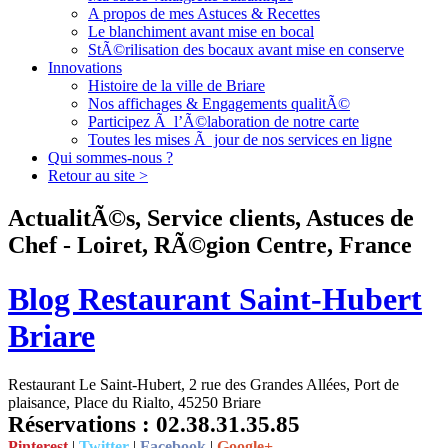
A propos de mes Astuces & Recettes
Le blanchiment avant mise en bocal
StÃ©rilisation des bocaux avant mise en conserve
Innovations
Histoire de la ville de Briare
Nos affichages & Engagements qualitÃ©
Participez Ã l’Ã©laboration de notre carte
Toutes les mises Ã jour de nos services en ligne
Qui sommes-nous ?
Retour au site >
ActualitÃ©s, Service clients, Astuces de
Chef - Loiret, RÃ©gion Centre, France
Blog Restaurant Saint-Hubert
Briare
Restaurant Le Saint-Hubert, 2 rue des Grandes Allées, Port de
plaisance, Place du Rialto, 45250 Briare
Réservations : 02.38.31.35.85
Pinterest
|
Twitter
|
Facebook
|
Google+