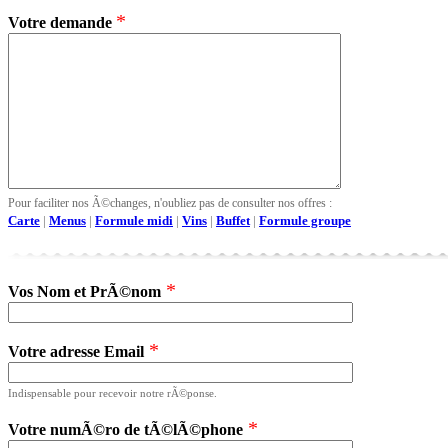
*
Votre demande
Pour faciliter nos Ã©changes, n'oubliez pas de consulter nos offres :
Carte
|
Menus
|
Formule midi
|
Vins
|
Buffet
|
Formule groupe
*
Vos Nom et PrÃ©nom
*
Votre adresse Email
Indispensable pour recevoir notre rÃ©ponse.
*
Votre numÃ©ro de tÃ©lÃ©phone