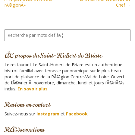
o
rÃ©gionÂ»
Chef →
s
t
n
a
R
v
e
i
c
h
g
Ã€ propos du Saint-Hubert de Briare
e
a
r
Le restaurant Le Saint-Hubert de Briare est un authentique
t
c
bistrot familial avec terrasse panoramique sur le plus beau
i
h
port de plaisance de la RÃ©gion Centre-Val de Loire. Ouvert
e
o
de fÃ©vrier Ã novembre, dimanche, lundi et jours fÃ©riÃ©s
p
inclus.
En savoir plus
.
n
o
u
Restons en contact
r
:
Suivez-nous sur
Instagram
et
Facebook
.
RÃ©servations