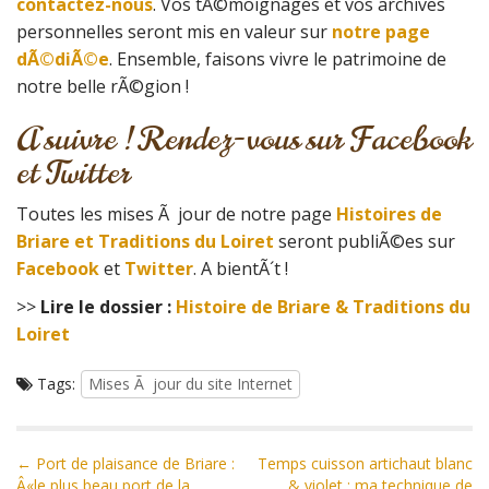
contactez-nous
. Vos tÃ©moignages et vos archives
personnelles seront mis en valeur sur
notre page
dÃ©diÃ©e
. Ensemble, faisons vivre le patrimoine de
notre belle rÃ©gion !
A suivre ! Rendez-vous sur Facebook
et Twitter
Toutes les mises Ã jour de notre page
Histoires de
Briare et Traditions du Loiret
seront publiÃ©es sur
Facebook
et
Twitter
. A bientÃ´t !
>>
Lire le dossier :
Histoire de Briare & Traditions du
Loiret
Tags:
Mises Ã jour du site Internet
P
← Port de plaisance de Briare :
Temps cuisson artichaut blanc
Â«le plus beau port de la
& violet : ma technique de