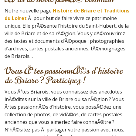
Notre nouvelle page
Histoire de Briare et Traditions
du Loiret
Ã pour but de faire vivre ce patrimoine
unique. Elle prÃ©sente l’histoire du Saint-Hubert, de la
ville de Briare et de sa rÃ©gion. Vous y dÃ©couvrirez
des textes et documents d’Ã©poque : photographies
d’archives, cartes postales anciennes, tÃ©moignages
de Briarois…
Vous Ãªtes passionnÃ©s d’histoire
de Briare ? Participez !
Vous Ãªtes Briarois, vous connaissez des anecdotes
inÃ©dites sur la ville de Briare ou sa rÃ©gion ? Vous
Ãªtes passionnÃ©s d’histoire, vous possÃ©dez une
collection de photos, de vidÃ©os, de cartes postales
anciennes que vous aimeriez faire connaÃ®tre ?
N’hÃ©sitez pas Ã partager votre passion avec nous,