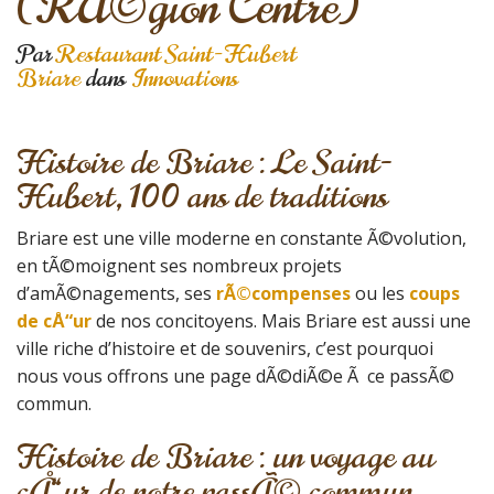
(RÃ©gion Centre)
Par
Restaurant Saint-Hubert
Briare
dans
Innovations
Histoire de Briare : Le Saint-
Hubert, 100 ans de traditions
Briare est une ville moderne en constante Ã©volution,
en tÃ©moignent ses nombreux projets
d’amÃ©nagements, ses
rÃ©compenses
ou les
coups
de cÅ“ur
de nos concitoyens. Mais Briare est aussi une
ville riche d’histoire et de souvenirs, c’est pourquoi
nous vous offrons une page dÃ©diÃ©e Ã ce passÃ©
commun.
Histoire de Briare : un voyage au
cÅ“ur de notre passÃ© commun