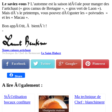
Le saviez-vous ?
L’automne est la saison idÃ©ale pour manger des
l’artichaut (« gros camus de Bretagne », « gros vert de Laon »).
Mais dÃ¨s le printemps, vous pouvez dÃ©guster les « poivrades »
et les « Macau ».
Bon appÃ©tit, Ã bientÃ´t !
-
Temps cuisson artichaut
Technique du Chef du Restaurant
Le Saint-Hubert
Facebook
Twitter
Google+
Pinterest
Share
A lire Ã©galement :
StÃ©rilisation
Ma technique de
bocaux confiture
Chef : blanchiment
four & cocotte -
des lÃ©gumes et