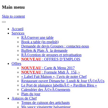
Main menu
Skip to content
Accueil
Services
RÃ©server une table
Book a table (in english)
Demande de devis Groupes : contactez-nous
Buffets & Plats Ã la demande
RÃ©ception de groupes et privatisation
NOUVEAU
: OFFRES D’EMPLOIS
Offres
NOUVEAU
: Carte & Menu 2017
NOUVEAU
: Formule Midi Ã 15â‚¬
« Label Fait Maison », l’avis de notre Chef
Restaurant ouvert Dimanche, Lundi & Jour fÃ©riÃ©s
Le Port de plaisance labellisÃ© « Pavillon Bleu »
Calendrier des Ã©vÃ©nements
Plats du jour
Astuces de Chef
Temps de cuisson des artichauts
Ma sauce vinaigrette balsamique