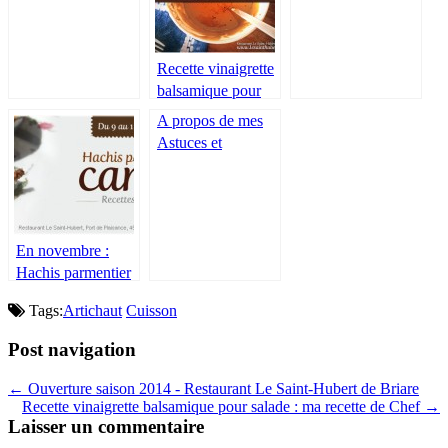
Ma technique de
des fruits avant la
Chef
mise en bocal, en
conserve ou en
Recette vinaigrette
congÃ©lation
balsamique pour
salade : ma recette
A propos de mes
de Chef
Astuces et
Recettes de cuisine
- Chef cuisinier du
Restaurant Le
Saint-Hubert de
En novembre :
Briare
Hachis parmentier
de canard maison
Tags:
Artichaut
Cuisson
Post navigation
← Ouverture saison 2014 - Restaurant Le Saint-Hubert de Briare
Recette vinaigrette balsamique pour salade : ma recette de Chef →
Laisser un commentaire