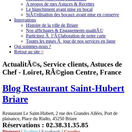
A propos de mes Astuces & Recettes
Le blanchiment avant mise en bocal
StÃ©rilisation des bocaux avant mise en conserve
Innovations
Histoire de la ville de Briare
Nos affichages & Engagements qualitÃ©
Participez Ã l’Ã©laboration de notre carte
Toutes les mises Ã jour de nos services en ligne
Qui sommes-nous ?
Retour au site >
ActualitÃ©s, Service clients, Astuces de
Chef - Loiret, RÃ©gion Centre, France
Blog Restaurant Saint-Hubert
Briare
Restaurant Le Saint-Hubert, 2 rue des Grandes Allées, Port de
plaisance, Place du Rialto, 45250 Briare
Réservations : 02.38.31.35.85
Pinterest
|
Twitter
|
Facebook
|
Google+