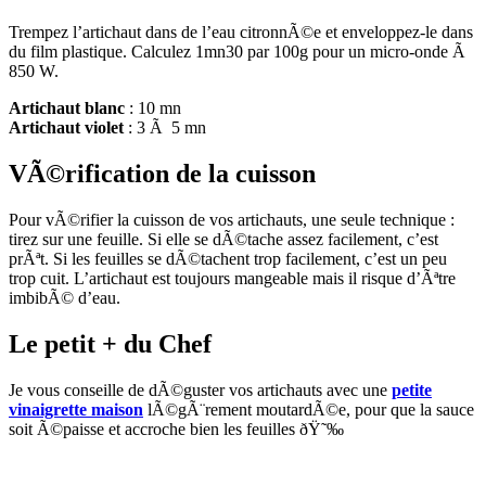
Trempez l’artichaut dans de l’eau citronnÃ©e et enveloppez-le dans
du film plastique. Calculez 1mn30 par 100g pour un micro-onde Ã
850 W.
Artichaut blanc
: 10 mn
Artichaut violet
: 3 Ã 5 mn
VÃ©rification de la cuisson
Pour vÃ©rifier la cuisson de vos artichauts, une seule technique :
tirez sur une feuille. Si elle se dÃ©tache assez facilement, c’est
prÃªt. Si les feuilles se dÃ©tachent trop facilement, c’est un peu
trop cuit. L’artichaut est toujours mangeable mais il risque d’Ãªtre
imbibÃ© d’eau.
Le petit + du Chef
Je vous conseille de dÃ©guster vos artichauts avec une
petite
vinaigrette maison
lÃ©gÃ¨rement moutardÃ©e, pour que la sauce
soit Ã©paisse et accroche bien les feuilles ðŸ˜‰