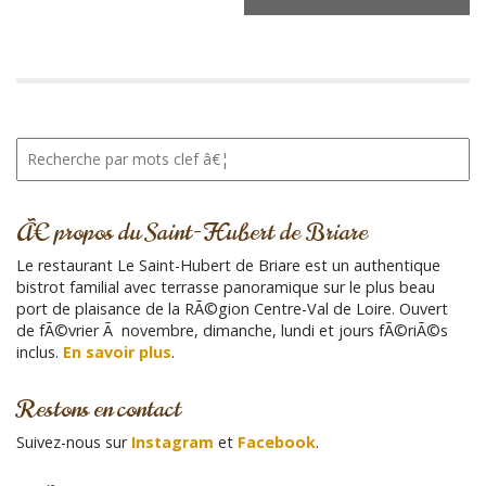
g
a
t
i
o
n
R
Ã
e
‰
c
h
v
Ã€ propos du Saint-Hubert de Briare
e
Ã
r
Le restaurant Le Saint-Hubert de Briare est un authentique
¨
c
bistrot familial avec terrasse panoramique sur le plus beau
n
h
port de plaisance de la RÃ©gion Centre-Val de Loire. Ouvert
e
e
de fÃ©vrier Ã novembre, dimanche, lundi et jours fÃ©riÃ©s
p
m
inclus.
En savoir plus
.
o
e
u
Restons en contact
n
r
:
t
Suivez-nous sur
Instagram
et
Facebook
.