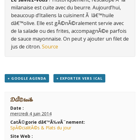
milanaise est cuite avec du beurre. Aujourd’hui,
beaucoup d’Italiens la cuisinent Ã lâ€™huile
dâ€™olive. Elle est gÃ©nÃ©ralement servie avec
de la salade ou des frites, accompagnÃ©e parfois
de sauce mayonnaise. On peut y ajouter un filet de
jus de citron.
Source
+ GOOGLE AGENDA
+ EXPORTER VERS ICAL
DÃ©tails
Date :
mercredi 4 juin 2014
CatÃ©gorie dâ€™Ã‰vÃ¨nement:
SpÃ©cialitÃ©s & Plats du jour
Site Web :