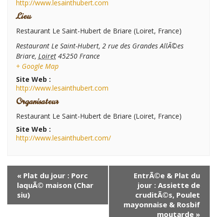
http://www.lesainthubert.com
Lieu
Restaurant Le Saint-Hubert de Briare (Loiret, France)
Restaurant Le Saint-Hubert, 2 rue des Grandes AllÃ©es
Briare
,
Loiret
45250
France
+ Google Map
Site Web :
http://www.lesainthubert.com
Organisateur
Restaurant Le Saint-Hubert de Briare (Loiret, France)
Site Web :
http://www.lesainthubert.com/
N
«
Plat du jour : Porc
EntrÃ©e & Plat du
a
laquÃ© maison (Char
jour : Assiette de
v
siu)
cruditÃ©s, Poulet
i
mayonnaise & Rosbif
moutarde
»