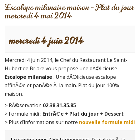
Escalope milanaise maison - Plat du jour
mercredi 4 mai 2014
mercredi 4 juin 2014
Mercredi 4 juin 2014, le Chef du Restaurant Le Saint-
Hubert de Briare vous propose une dÃ©licieuse
Escalope milanaise
. Une dÃ©licieuse escalope
affinÃ©e et panÃ©e Ã la main. Plat du jour 100%
maison.
> RÃ©servation
02.38.31.35.85
> Formule midi :
EntrÃ©e
+
Plat du jour
+
Dessert
> Plus d’informations sur notre
nouvelle formule midi
Le saviez-vous
? Historiquement, l’escalope Ã la