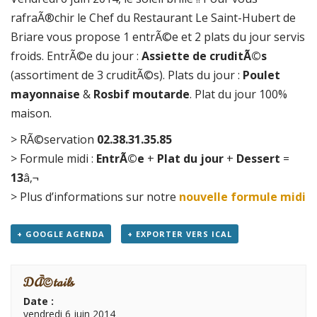
rafraÃ®chir le Chef du Restaurant Le Saint-Hubert de
Briare vous propose 1 entrÃ©e et 2 plats du jour servis
froids. EntrÃ©e du jour :
Assiette de cruditÃ©s
(assortiment de 3 cruditÃ©s). Plats du jour :
Poulet
mayonnaise
&
Rosbif moutarde
. Plat du jour 100%
maison.
> RÃ©servation
02.38.31.35.85
> Formule midi :
EntrÃ©e
+
Plat du jour
+
Dessert
=
13
â‚¬
> Plus d’informations sur notre
nouvelle formule midi
+ GOOGLE AGENDA
+ EXPORTER VERS ICAL
DÃ©tails
Date :
vendredi 6 juin 2014