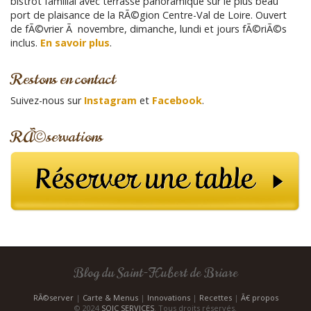
bistrot familial avec terrasse panoramique sur le plus beau
¨
h
port de plaisance de la RÃ©gion Centre-Val de Loire. Ouvert
n
e
de fÃ©vrier Ã novembre, dimanche, lundi et jours fÃ©riÃ©s
p
e
inclus.
En savoir plus
.
o
m
u
e
Restons en contact
r
n
:
Suivez-nous sur
Instagram
et
Facebook
.
t
RÃ©servations
Blog du Saint-Hubert de Briare
RÃ©server
|
Carte & Menus
|
Innovations
|
Recettes
|
Ã€ propos
© 2024
SOIC SERVICES
. Tous droits réservés.