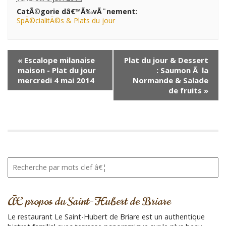
CatÃ©gorie dâ€™Ã‰vÃ¨nement:
SpÃ©cialitÃ©s & Plats du jour
N
«
Escalope milanaise
Plat du jour & Dessert
a
maison - Plat du jour
: Saumon Ã la
v
mercredi 4 mai 2014
Normande & Salade
i
de fruits
»
g
a
t
i
o
R
n
e
Ã
c
‰
h
Ã€ propos du Saint-Hubert de Briare
e
v
r
Ã
Le restaurant Le Saint-Hubert de Briare est un authentique
c