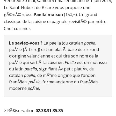
Vendredi 30 mai, samedi 31 mai et dimanche 1 juin 2014,
Le Saint-Hubert de Briare vous propose une
gÃ©nÃ©reuse
Paella maison
(15â‚¬). Un grand
classique de la cuisine espagnole revisitÃ© par notre
Chef cuisinier.
Le saviez-vous ?
La paella (du catalan
paella
,
poÃªle [Ã frire]) est un plat Ã base de riz rond
d’origine valencienne et qui tire son nom de la
poÃªle qui sert Ã la cuisiner.
Paella
est un mot issu
du latin
patella
, signifiant Â« petit plat Â», du
catalan
paella
, de mÃªme origine que l’ancien
franÃ§ais
paÃ«le
, forme ancienne du franÃ§ais
moderne
poÃªle
.
> RÃ©servation
02.38.31.35.85