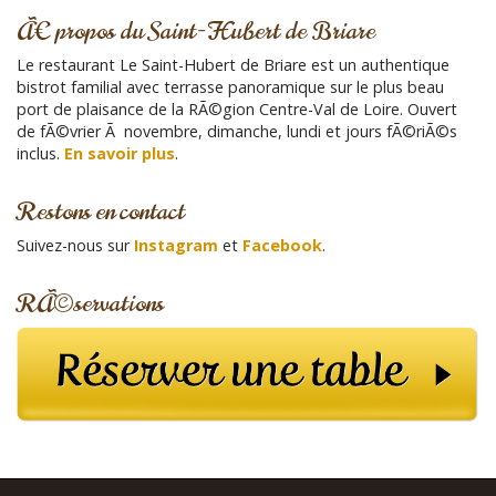
Ã
h
Ã€ propos du Saint-Hubert de Briare
‰
e
r
v
Le restaurant Le Saint-Hubert de Briare est un authentique
c
Ã
bistrot familial avec terrasse panoramique sur le plus beau
h
port de plaisance de la RÃ©gion Centre-Val de Loire. Ouvert
¨
e
de fÃ©vrier Ã novembre, dimanche, lundi et jours fÃ©riÃ©s
n
p
inclus.
En savoir plus
.
o
e
u
m
Restons en contact
r
e
:
Suivez-nous sur
Instagram
et
Facebook
.
n
t
RÃ©servations