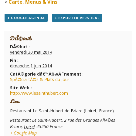
>
Carte, Menus & Vins
+ GOOGLE AGENDA
+ EXPORTER VERS ICAL
DÃ©tails
DÃ©but :
vendredi 30 mai 2014
Fin :
dimanche 1 juin 2014
CatÃ©gorie dâ€™Ã‰vÃ¨nement:
SpÃ©cialitÃ©s & Plats du jour
Site Web :
http://www.lesainthubert.com
Lieu
Restaurant Le Saint-Hubert de Briare (Loiret, France)
Restaurant Le Saint-Hubert, 2 rue des Grandes AllÃ©es
Briare
,
Loiret
45250
France
+ Google Map