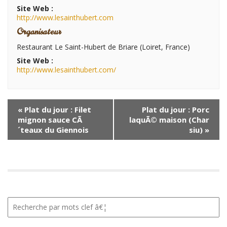
Site Web :
http://www.lesainthubert.com
Organisateur
Restaurant Le Saint-Hubert de Briare (Loiret, France)
Site Web :
http://www.lesainthubert.com/
N
«
Plat du jour : Filet
Plat du jour : Porc
a
mignon sauce CÃ
laquÃ© maison (Char
v
´teaux du Giennois
siu)
»
i
g
a
t
i
R
o
e
n
c