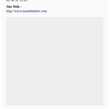
02 38 31 35 85
Site Web :
http://www.lesainthubert.com