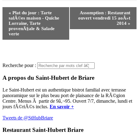
Navigation
«
Plat du jour : Tarte
Assomption : Restaurant
Ã‰vÃ¨nement
salÃ©es maison - Quiche
ouvert vendredi 15 aoÃ»t
Lorraine, Tarte
2014
»
provenÃ§ale & Salade
verte
Recherche pour :
A propos du Saint-Hubert de Briare
Le Saint-Hubert est un authentique bistrot familial avec terrasse
panoramique sur le plus beau port de plaisance de la RÃ©gion
Centre. Menus Ã partir de 9â‚¬95. Ouvert 7/7, dimanche, lundi et
jours fÃ©riÃ©s inclus.
En savoir +
Tweets de @StHubBriare
Restaurant Saint-Hubert Briare