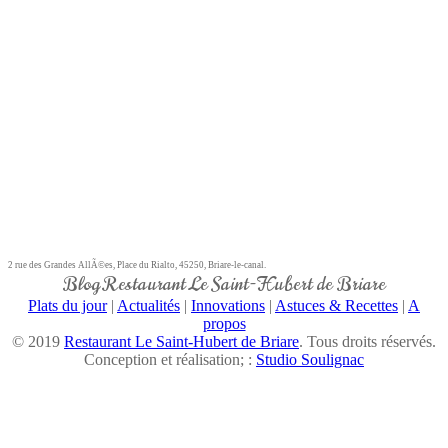
2 rue des Grandes AllÃ©es, Place du Rialto, 45250, Briare-le-canal.
Blog Restaurant Le Saint-Hubert de Briare
Plats du jour
|
Actualités
|
Innovations
|
Astuces & Recettes
|
A
propos
© 2019
Restaurant Le Saint-Hubert de Briare
. Tous droits réservés.
Conception et réalisation; :
Studio Soulignac