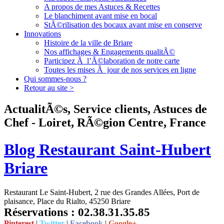
A propos de mes Astuces & Recettes
Le blanchiment avant mise en bocal
StÃ©rilisation des bocaux avant mise en conserve
Innovations
Histoire de la ville de Briare
Nos affichages & Engagements qualitÃ©
Participez Ã l’Ã©laboration de notre carte
Toutes les mises Ã jour de nos services en ligne
Qui sommes-nous ?
Retour au site >
ActualitÃ©s, Service clients, Astuces de
Chef - Loiret, RÃ©gion Centre, France
Blog Restaurant Saint-Hubert
Briare
Restaurant Le Saint-Hubert, 2 rue des Grandes Allées, Port de
plaisance, Place du Rialto, 45250 Briare
Réservations : 02.38.31.35.85
Pinterest
|
Twitter
|
Facebook
|
Google+