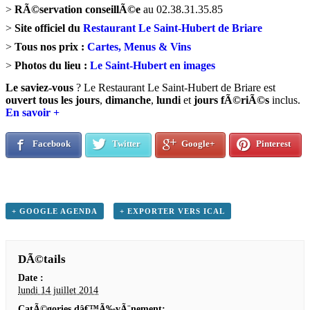
>
RÃ©servation conseillÃ©e
au 02.38.31.35.85
>
Site officiel du
Restaurant Le Saint-Hubert de Briare
>
Tous nos prix :
Cartes, Menus & Vins
>
Photos du lieu :
Le Saint-Hubert en images
Le saviez-vous
? Le Restaurant Le Saint-Hubert de Briare est
ouvert tous les jours
,
dimanche
,
lundi
et
jours fÃ©riÃ©s
inclus.
En savoir +
Facebook
Twitter
Google+
Pinterest
+ GOOGLE AGENDA
+ EXPORTER VERS ICAL
DÃ©tails
Date :
lundi 14 juillet 2014
CatÃ©gories dâ€™Ã‰vÃ¨nement: