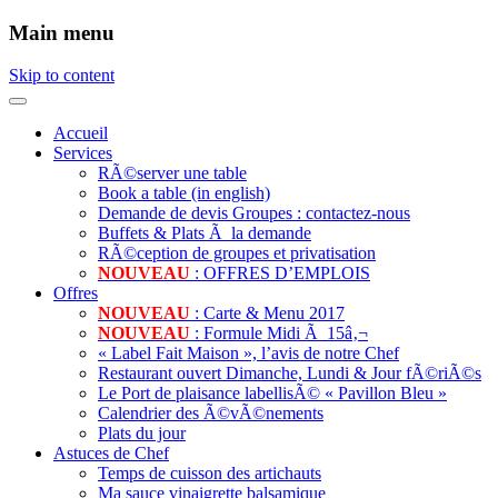
Main menu
Skip to content
Accueil
Services
RÃ©server une table
Book a table (in english)
Demande de devis Groupes : contactez-nous
Buffets & Plats Ã la demande
RÃ©ception de groupes et privatisation
NOUVEAU
: OFFRES D’EMPLOIS
Offres
NOUVEAU
: Carte & Menu 2017
NOUVEAU
: Formule Midi Ã 15â‚¬
« Label Fait Maison », l’avis de notre Chef
Restaurant ouvert Dimanche, Lundi & Jour fÃ©riÃ©s
Le Port de plaisance labellisÃ© « Pavillon Bleu »
Calendrier des Ã©vÃ©nements
Plats du jour
Astuces de Chef
Temps de cuisson des artichauts
Ma sauce vinaigrette balsamique