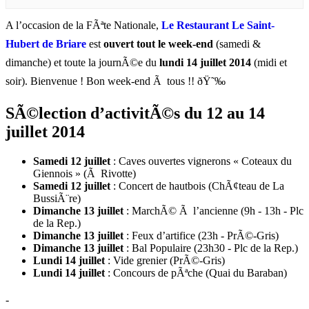
A l’occasion de la FÃªte Nationale,
Le Restaurant Le Saint-
Hubert de Briare
est
ouvert tout le week-end
(samedi &
dimanche) et toute la journÃ©e du
lundi 14 juillet 2014
(midi et
soir). Bienvenue ! Bon week-end Ã tous !! ðŸ˜‰
SÃ©lection d’activitÃ©s du 12 au 14
juillet 2014
Samedi 12 juillet
: Caves ouvertes vignerons « Coteaux du
Giennois » (Ã Rivotte)
Samedi 12 juillet
: Concert de hautbois (ChÃ¢teau de La
BussiÃ¨re)
Dimanche 13 juillet
: MarchÃ© Ã l’ancienne (9h - 13h - Plc
de la Rep.)
Dimanche 13 juillet
: Feux d’artifice (23h - PrÃ©-Gris)
Dimanche 13 juillet
: Bal Populaire (23h30 - Plc de la Rep.)
Lundi 14 juillet
: Vide grenier (PrÃ©-Gris)
Lundi 14 juillet
: Concours de pÃªche (Quai du Baraban)
-