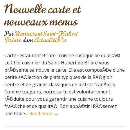
Nouvelle carte et
nouveaux menus
Par
Restaurant Saint-Hubert
Briare
dans
ActualitÃ©s
Carte restaurant Briare : cuisine rustique de qualitÃ©
Le Chef cuisinier du Saint-Hubert de Briare vous
prÃ©sente sa nouvelle carte. Elle est composÃ©e d’une
petite sÃ©lection de plats typiques de la RÃ©gion
Centre et de grands classiques de bistrot franÃ§ais.
Comme toujours, notre carte est volontairement
rÃ©duite pour vous garantir une cuisine toujours
fraÃ®che et de qualitÃ©. Bon appÃ©tit ! RÃ©servez
une table…
Read more →