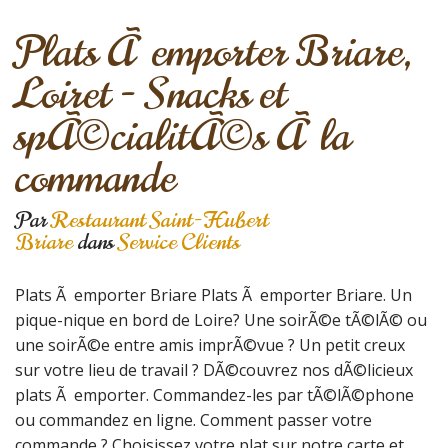
Plats Ã emporter Briare,
Loiret - Snacks et
spÃ©cialitÃ©s Ã la
commande
Par
Restaurant Saint-Hubert
Briare
dans
Service Clients
Plats Ã emporter Briare Plats Ã emporter Briare. Un
pique-nique en bord de Loire? Une soirÃ©e tÃ©lÃ© ou
une soirÃ©e entre amis imprÃ©vue ? Un petit creux
sur votre lieu de travail ? DÃ©couvrez nos dÃ©licieux
plats Ã emporter. Commandez-les par tÃ©lÃ©phone
ou commandez en ligne. Comment passer votre
commande ? Choisissez votre plat sur notre carte et