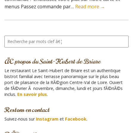
menus Passez commande par…
Read more →
R
e
c
h
Ã€ propos du Saint-Hubert de Briare
e
r
Le restaurant Le Saint-Hubert de Briare est un authentique
c
bistrot familial avec terrasse panoramique sur le plus beau
h
port de plaisance de la RÃ©gion Centre-Val de Loire. Ouvert
e
de fÃ©vrier Ã novembre, dimanche, lundi et jours fÃ©riÃ©s
p
inclus.
En savoir plus
.
o
u
Restons en contact
r
:
Suivez-nous sur
Instagram
et
Facebook
.