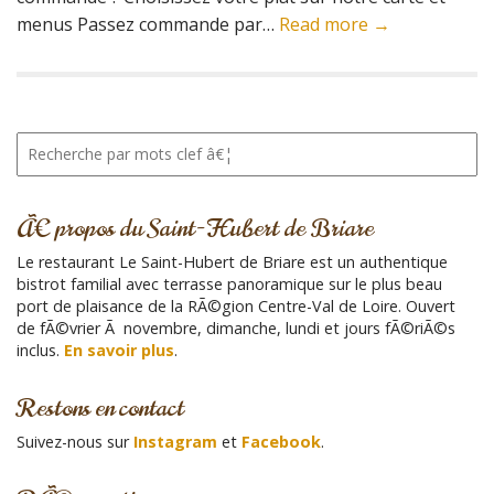
menus Passez commande par…
Read more →
R
e
c
h
Ã€ propos du Saint-Hubert de Briare
e
r
Le restaurant Le Saint-Hubert de Briare est un authentique
c
bistrot familial avec terrasse panoramique sur le plus beau
h
port de plaisance de la RÃ©gion Centre-Val de Loire. Ouvert
e
de fÃ©vrier Ã novembre, dimanche, lundi et jours fÃ©riÃ©s
p
inclus.
En savoir plus
.
o
u
Restons en contact
r
:
Suivez-nous sur
Instagram
et
Facebook
.