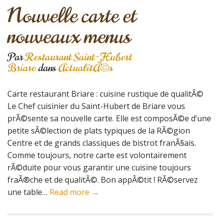
Nouvelle carte et
nouveaux menus
Par
Restaurant Saint-Hubert
Briare
dans
ActualitÃ©s
Carte restaurant Briare : cuisine rustique de qualitÃ©
Le Chef cuisinier du Saint-Hubert de Briare vous
prÃ©sente sa nouvelle carte. Elle est composÃ©e d’une
petite sÃ©lection de plats typiques de la RÃ©gion
Centre et de grands classiques de bistrot franÃ§ais.
Comme toujours, notre carte est volontairement
rÃ©duite pour vous garantir une cuisine toujours
fraÃ®che et de qualitÃ©. Bon appÃ©tit ! RÃ©servez
une table…
Read more →