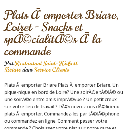
Plats Ã emporter Briare,
Loiret - Snacks et
spÃ©cialitÃ©s Ã la
commande
Par
Restaurant Saint-Hubert
Briare
dans
Service Clients
Plats Ã emporter Briare Plats Ã emporter Briare. Un
pique-nique en bord de Loire? Une soirÃ©e tÃ©lÃ© ou
une soirÃ©e entre amis imprÃ©vue ? Un petit creux
sur votre lieu de travail ? DÃ©couvrez nos dÃ©licieux
plats Ã emporter. Commandez-les par tÃ©lÃ©phone
ou commandez en ligne. Comment passer votre
commande ? Choisissez votre plat sur notre carte et