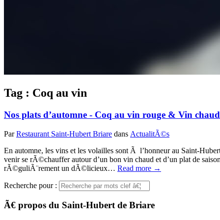
Tag : Coq au vin
Nos plats d’automne - Coq au vin rouge & Vin chau
Par
Restaurant Saint-Hubert Briare
dans
ActualitÃ©s
En automne, les vins et les volailles sont Ã l’honneur au Saint-Hu
venir se rÃ©chauffer autour d’un bon vin chaud et d’un plat de saison
rÃ©guliÃ¨rement un dÃ©licieux…
Read more →
Recherche pour :
Ã€ propos du Saint-Hubert de Briare