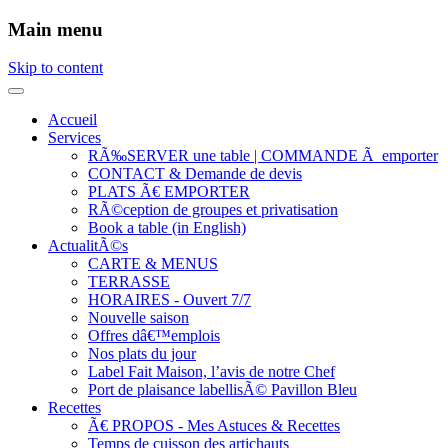
Main menu
Skip to content
Accueil
Services
RÃ‰SERVER une table | COMMANDE Ã emporter
CONTACT & Demande de devis
PLATS Ã€ EMPORTER
RÃ©ception de groupes et privatisation
Book a table (in English)
ActualitÃ©s
CARTE & MENUS
TERRASSE
HORAIRES - Ouvert 7/7
Nouvelle saison
Offres dâ€™emplois
Nos plats du jour
Label Fait Maison, l’avis de notre Chef
Port de plaisance labellisÃ© Pavillon Bleu
Recettes
Ã€ PROPOS - Mes Astuces & Recettes
Temps de cuisson des artichauts