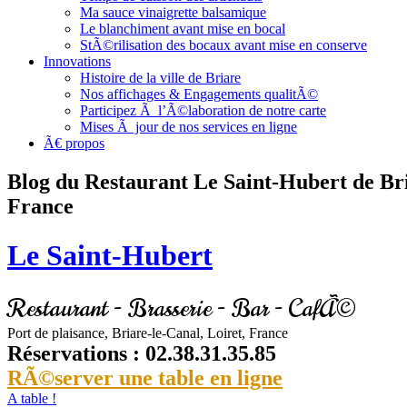
Ma sauce vinaigrette balsamique
Le blanchiment avant mise en bocal
StÃ©rilisation des bocaux avant mise en conserve
Innovations
Histoire de la ville de Briare
Nos affichages & Engagements qualitÃ©
Participez Ã l’Ã©laboration de notre carte
Mises Ã jour de nos services en ligne
Ã€ propos
Blog du Restaurant Le Saint-Hubert de Bri
France
Le Saint-Hubert
Restaurant - Brasserie - Bar - CafÃ©
Port de plaisance, Briare-le-Canal, Loiret, France
Réservations : 02.38.31.35.85
RÃ©server une table en ligne
A table !