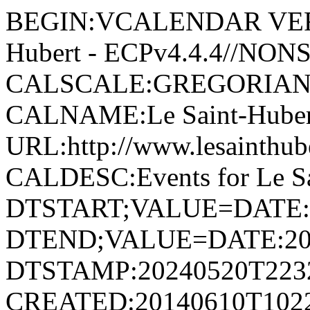
BEGIN:VCALENDAR VERSI
Hubert - ECPv4.4.4//NON
CALSCALE:GREGORIAN
CALNAME:Le Saint-Hube
URL:http://www.lesainthu
CALDESC:Events for Le 
DTSTART;VALUE=DATE:
DTEND;VALUE=DATE:20
DTSTAMP:20240520T223
CREATED:20140610T102