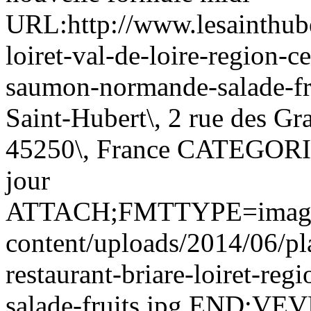
URL:http://www.lesainthub
loiret-val-de-loire-region-ce
saumon-normande-salade-f
Saint-Hubert\, 2 rue des Gra
45250\, France CATEGORI
jour
ATTACH;FMTTYPE=image/jp
content/uploads/2014/06/pla
restaurant-briare-loiret-re
salade-fruits.jpg END