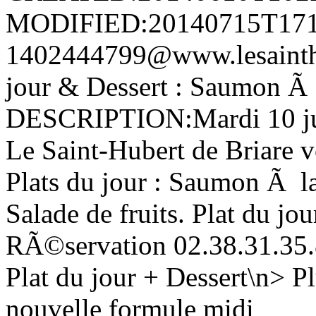
MODIFIED:20140715T171
1402444799@www.lesaint
jour & Dessert : Saumon Ã 
DESCRIPTION:Mardi 10 juin
Le Saint-Hubert de Briare vo
Plats du jour : Saumon Ã l
Salade de fruits. Plat du j
RÃ©servation 02.38.31.35.
Plat du jour + Dessert\n> Pl
nouvelle formule midi