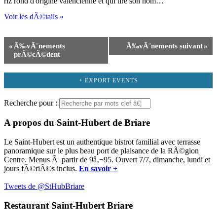
riz rond d'origine valencienne et qui tire son nom…
Voir les dÃ©tails »
«
Ã‰vÃ¨nements
Ã‰vÃ¨nements
suivant
»
Navigation
prÃ©cÃ©dent
de
la
+ EXPORT EVENTS
liste
des
Recherche pour :
Ã‰vÃ¨nements
A propos du Saint-Hubert de Briare
Le Saint-Hubert est un authentique bistrot familial avec terrasse
panoramique sur le plus beau port de plaisance de la RÃ©gion
Centre. Menus Ã partir de 9â‚¬95. Ouvert 7/7, dimanche, lundi et
jours fÃ©riÃ©s inclus.
En savoir +
Tweets de @StHubBriare
Restaurant Saint-Hubert Briare