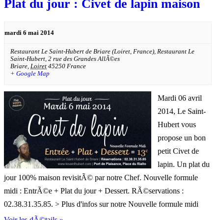
Plat du jour : Civet de lapin maison
mardi 6 mai 2014
Restaurant Le Saint-Hubert de Briare (Loiret, France),
Restaurant Le
Saint-Hubert, 2 rue des Grandes AllÃ©es
Briare
,
Loiret
45250
France
+ Google Map
Mardi 06 avril
2014, Le Saint-
Hubert vous
propose un bon
petit Civet de
lapin. Un plat du
jour 100% maison revisitÃ© par notre Chef. Nouvelle formule
midi : EntrÃ©e + Plat du jour + Dessert. RÃ©servations :
02.38.31.35.85. > Plus d'infos sur notre Nouvelle formule midi
Voir les dÃ©tails »