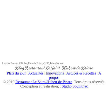
2 rue des Grandes AllÃ©es, Place du Rialto, 45250, Briare-le-canal.
Blog Restaurant Le Saint-Hubert de Briare
Plats du jour
|
Actualités
|
Innovations
|
Astuces & Recettes
|
A
propos
© 2019
Restaurant Le Saint-Hubert de Briare
. Tous droits réservés.
Conception et réalisation; :
Studio Soulignac