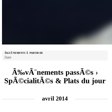
Ã‰VÃ¨NEMENTS Ã PARTIR DE
Ã‰vÃ¨nements passÃ©s
›
SpÃ©cialitÃ©s & Plats du jour
Navigation
avril 2014
de
la