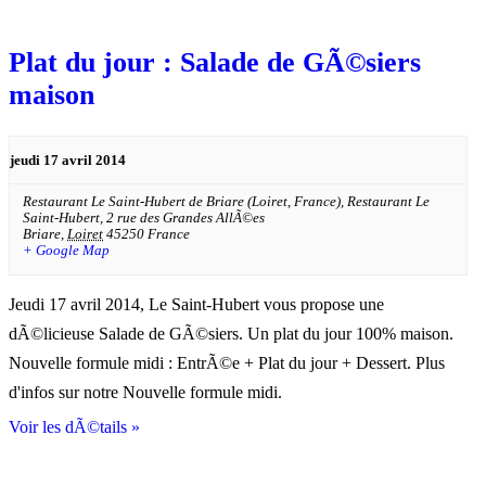
liste
des
Ã‰vÃ¨nements
Plat du jour : Salade de GÃ©siers
maison
jeudi 17 avril 2014
Restaurant Le Saint-Hubert de Briare (Loiret, France),
Restaurant Le
Saint-Hubert, 2 rue des Grandes AllÃ©es
Briare
,
Loiret
45250
France
+ Google Map
Jeudi 17 avril 2014, Le Saint-Hubert vous propose une
dÃ©licieuse Salade de GÃ©siers. Un plat du jour 100% maison.
Nouvelle formule midi : EntrÃ©e + Plat du jour + Dessert. Plus
d'infos sur notre Nouvelle formule midi.
Voir les dÃ©tails »