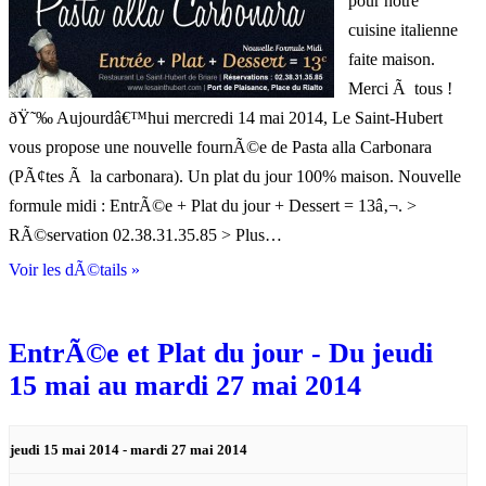
pour notre
cuisine italienne
faite maison.
Merci Ã tous !
ðŸ˜‰ Aujourdâ€™hui mercredi 14 mai 2014, Le Saint-Hubert
vous propose une nouvelle fournÃ©e de Pasta alla Carbonara
(PÃ¢tes Ã la carbonara). Un plat du jour 100% maison. Nouvelle
formule midi : EntrÃ©e + Plat du jour + Dessert = 13â‚¬. >
RÃ©servation 02.38.31.35.85 > Plus…
Voir les dÃ©tails »
EntrÃ©e et Plat du jour - Du jeudi
15 mai au mardi 27 mai 2014
jeudi 15 mai 2014
-
mardi 27 mai 2014