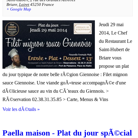
Briare
,
Loiret
45250
France
+ Google Map
Jeudi 29 mai
2014, Le Chef
du Restaurant Le
Saint-Hubert de
Briare vous
propose un plat
du jour typique de notre belle rÃ©gion Giennoise : Filet mignon
sauce Giennoise. Une viande goÃ»teuse accompagnÃ©e d'une
dÃ©licieuse sauce au vin du CÃ´teaux du Giennois. >
RÃ©servation 02.38.31.35.85 > Carte, Menus & Vins
Voir les dÃ©tails »
Paella maison - Plat du jour spÃ©cial