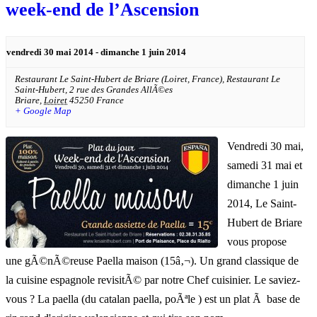
week-end de l’Ascension
vendredi 30 mai 2014
-
dimanche 1 juin 2014
Restaurant Le Saint-Hubert de Briare (Loiret, France),
Restaurant Le
Saint-Hubert, 2 rue des Grandes AllÃ©es
Briare
,
Loiret
45250
France
+ Google Map
Vendredi 30 mai,
samedi 31 mai et
dimanche 1 juin
2014, Le Saint-
Hubert de Briare
vous propose
une gÃ©nÃ©reuse Paella maison (15â‚¬). Un grand classique de
la cuisine espagnole revisitÃ© par notre Chef cuisinier. Le saviez-
vous ? La paella (du catalan paella, poÃªle ) est un plat Ã base de