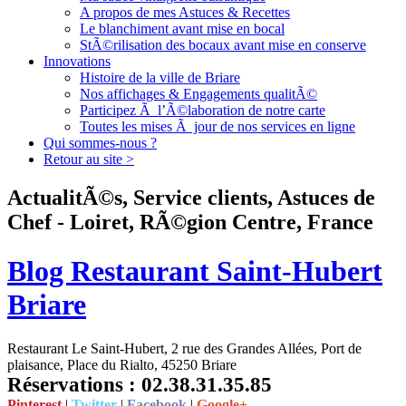
A propos de mes Astuces & Recettes
Le blanchiment avant mise en bocal
StÃ©rilisation des bocaux avant mise en conserve
Innovations
Histoire de la ville de Briare
Nos affichages & Engagements qualitÃ©
Participez Ã l’Ã©laboration de notre carte
Toutes les mises Ã jour de nos services en ligne
Qui sommes-nous ?
Retour au site >
ActualitÃ©s, Service clients, Astuces de
Chef - Loiret, RÃ©gion Centre, France
Blog Restaurant Saint-Hubert
Briare
Restaurant Le Saint-Hubert, 2 rue des Grandes Allées, Port de
plaisance, Place du Rialto, 45250 Briare
Réservations : 02.38.31.35.85
Pinterest
|
Twitter
|
Facebook
|
Google+