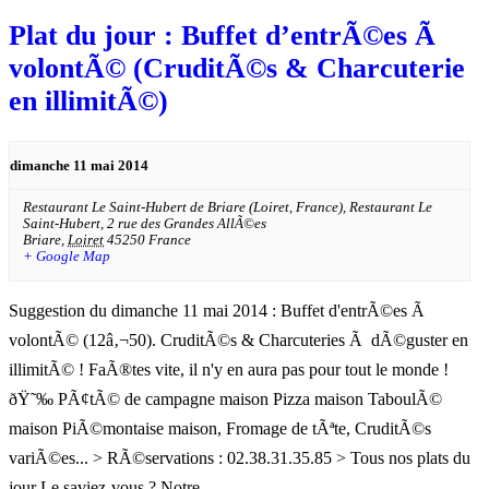
Plat du jour : Buffet d’entrÃ©es Ã
volontÃ© (CruditÃ©s & Charcuterie
en illimitÃ©)
dimanche 11 mai 2014
Restaurant Le Saint-Hubert de Briare (Loiret, France),
Restaurant Le
Saint-Hubert, 2 rue des Grandes AllÃ©es
Briare
,
Loiret
45250
France
+ Google Map
Suggestion du dimanche 11 mai 2014 : Buffet d'entrÃ©es Ã
volontÃ© (12â‚¬50). CruditÃ©s & Charcuteries Ã dÃ©guster en
illimitÃ© ! FaÃ®tes vite, il n'y en aura pas pour tout le monde !
ðŸ˜‰ PÃ¢tÃ© de campagne maison Pizza maison TaboulÃ©
maison PiÃ©montaise maison, Fromage de tÃªte, CruditÃ©s
variÃ©es... > RÃ©servations : 02.38.31.35.85 > Tous nos plats du
jour Le saviez-vous ? Notre…