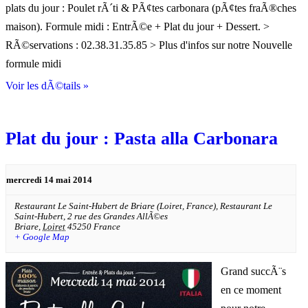
plats du jour : Poulet rÃ´ti & PÃ¢tes carbonara (pÃ¢tes fraÃ®ches
maison). Formule midi : EntrÃ©e + Plat du jour + Dessert. >
RÃ©servations : 02.38.31.35.85 > Plus d'infos sur notre Nouvelle
formule midi
Voir les dÃ©tails »
Plat du jour : Pasta alla Carbonara
mercredi 14 mai 2014
Restaurant Le Saint-Hubert de Briare (Loiret, France),
Restaurant Le
Saint-Hubert, 2 rue des Grandes AllÃ©es
Briare
,
Loiret
45250
France
+ Google Map
Grand succÃ¨s
en ce moment