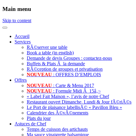
Main menu
Skip to content
Accueil
Services
RÃ©server une table
Book a table (in english)
Demande de devis Groupes : contactez-nous
Buffets & Plats Ã la demande
RÃ©ception de groupes et privatisation
NOUVEAU
: OFFRES D’EMPLOIS
Offres
NOUVEAU
: Carte & Menu 2017
NOUVEAU
: Formule Midi Ã 15â‚¬
« Label Fait Maison », l’avis de notre Chef
Restaurant ouvert Dimanche, Lundi & Jour fÃ©riÃ©s
Le Port de plaisance labellisÃ© « Pavillon Bleu »
Calendrier des Ã©vÃ©nements
Plats du jour
Astuces de Chef
Temps de cuisson des artichauts
Ma sauce vinaigrette balsamique